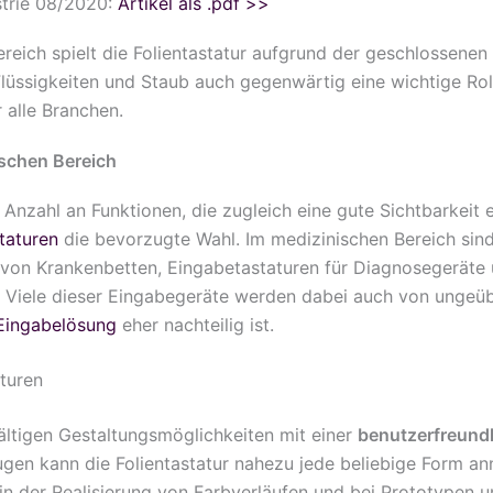
ustrie 08/2020:
Artikel als .pdf >>
reich spielt die Folientastatur aufgrund der geschlossenen
lüssigkeiten und Staub auch gegenwärtig eine wichtige Roll
r alle Branchen.
ischen Bereich
 Anzahl an Funktionen, die zugleich eine gute Sichtbarkeit 
staturen
die bevorzugte Wahl. Im medizinischen Bereich sind
on Krankenbetten, Eingabetastaturen für Diagnosegeräte u
g. Viele dieser Eingabegeräte werden dabei auch von ungeü
Eingabelösung
eher nachteilig ist.
turen
ältigen Gestaltungsmöglichkeiten mit einer
benutzerfreundl
ugen kann die Folientastatur nahezu jede beliebige Form 
in der Realisierung von Farbverläufen und bei Prototypen un