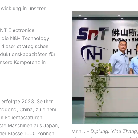
twicklung in unserer
SNT Electronics
n die N&H Technology
 dieser strategischen
oduktionskapazitäten für
unsere Kompetenz in
 erfolgte 2023. Seither
angdong, China, zu einem
n Folientastaturen
nste Maschinen aus Japan,
v.r.n.l. –
Dipl.Ing. Yine Zhan
der Klasse 1000 können