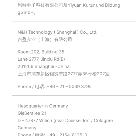
恩特电子科技有限公司及Yiyuan Kultur und Bildung
gGmbH。
N&H Technology ( Shanghai ) Co., Ltd.
吉盈实业（上海）有限公司
Room 202, Building 35
Lane 2777, Jinxiu Rd(E)
201206 Shanghai -China
上海市浦东新区锦绣东路2777弄35号楼202室
Phone / 电话: +86 – 21 – 5069 3795
Headquarter in Germany
Gießerallee 21
D – 47877 Willich (near Duesseldorf / Cologne)
Germany
Phone / 电话: +49 – 2154-8125-0