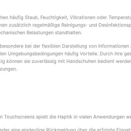
chen häufig Staub, Feuchtigkeit, Vibrationen oder Tempera
en zusätzlich regelmäßige Reinigungs- und Desinfektions
chanischen Belastungen standhalten.
esondere bei der flexiblen Darstellung von Informationen a
llen Umgebungsbedingungen häufig Vorteile. Durch ihre ge
itig können sie zuverlässig mit Handschuhen bedient werde
tzungen.
 Touchscreens spielt die Haptik in vielen Anwendungen wei
nder eine eindeutige Rückmeldung über die erfolgte Einga